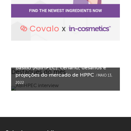
in-cosmetics entrevista João Carlos
Basilio (ABIHPEC): cenário, desafios e
Destaques do mês
projeções do mercado de HPPC
MAIO 13,
2022