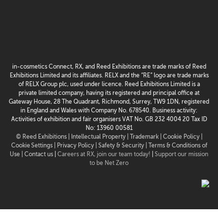
in-cosmetics Connect, RX, and Reed Exhibitions are trade marks of Reed
Exhibitions Limited and its affiliates. RELX and the “RE” logo are trade marks
of RELX Group plc, used under licence. Reed Exhibitions Limited is a
private limited company, having its registered and principal office at
Gateway House, 28 The Quadrant, Richmond, Surrey, TW9 1DN, registered
in England and Wales with Company No. 678540. Business activity:
Activities of exhibition and fair organisers VAT No. GB 232 4004 20 Tax ID
No: 13960 00581
© Reed Exhibitions |
Intellectual Property |
Trademark |
Cookie Policy |
Cookie Settings
| Privacy Policy |
Safety & Security |
Terms & Conditions of
Use |
Contact us
|
Careers at RX, join our team today!
|
Support our mission
to be Net Zero