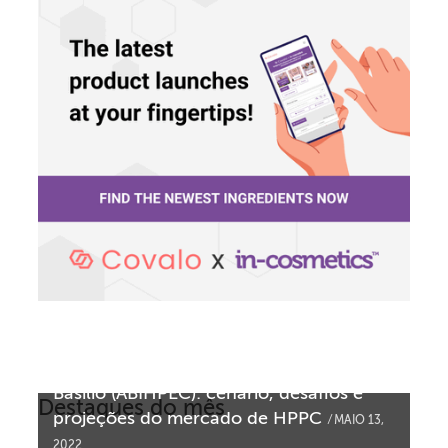
in-cosmetics entrevista João Carlos
Basilio (ABIHPEC): cenário, desafios e
Destaques do mês
projeções do mercado de HPPC
MAIO 13,
2022