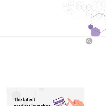
Searc
for: